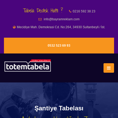
Tabela Destek Hattı ?
0216 592 38 23
info@bayramreklam.com
Mecidiye Mah. Demokrasi Cd. No:264, 34930 Sultanbeyli / İst.
0532 523 69 93
Şantiye Tabelası